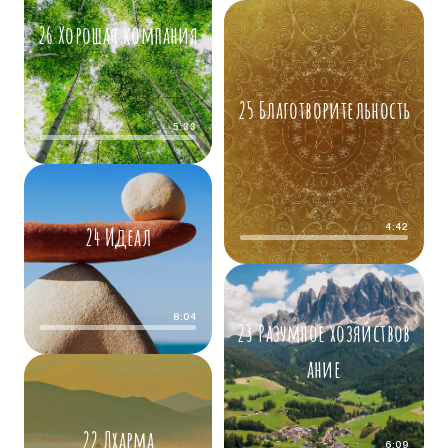
26 Хорошая компания
25 Благотворительность
5:33
24 Идеал
4:42
8:04
23 Разумное хозяйствов
ание
22 Дхарма
6:09