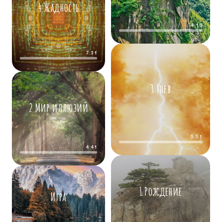
4 Жадность
4:16
7:31
3 Гнев
2 Мир иллюзий
5:51
4:41
1 Рождение
Игра