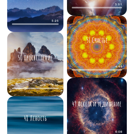
5:51
5:25
51 Счастье
50 Просветление
4:44
6:05
49 Аскеза и уединение
48 Леность
6:08