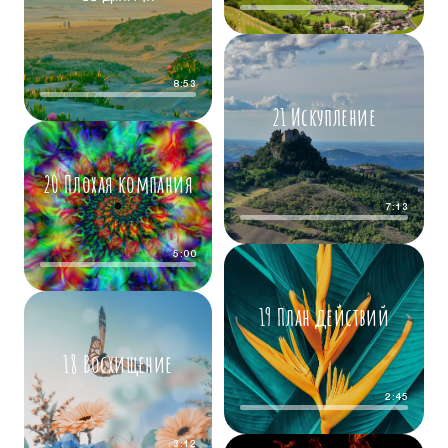
8:53
21 Искупление
20 Плохая компания
7:13
5:00
19 План действий
18 Восхищение
2:45
3:12