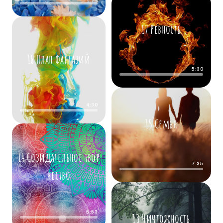
17 Ревность
16 План фантазий
5:30
4:30
15 Семья
14 Созидательное твор
7:35
чество
5:53
13 Ничтожность