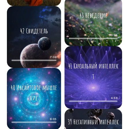
43 Неведение
42 Свидетель
10:03
7:09
41 Каузальный интеллек
т
40 Инсайтовое мышле
ние
4:56
39 Негативный интеллек
8:05