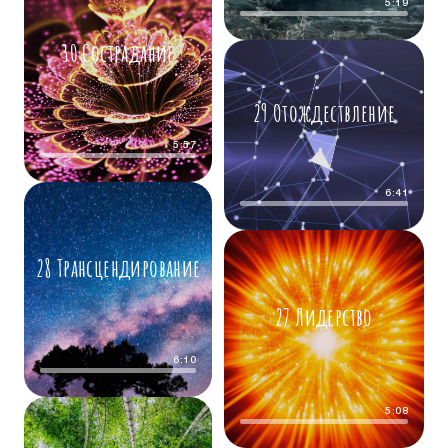
5:19
30 Сострадание
29 Отождествление
5:57
6:41
28 Трансцендирование
27 Лидерство
6:10
5:08