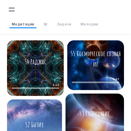
Медитации
Задачи
Мелодии
55 Космическое сознан
54 Раджас
ие
4:41
4:33
53 Созерцание
52 Бытие