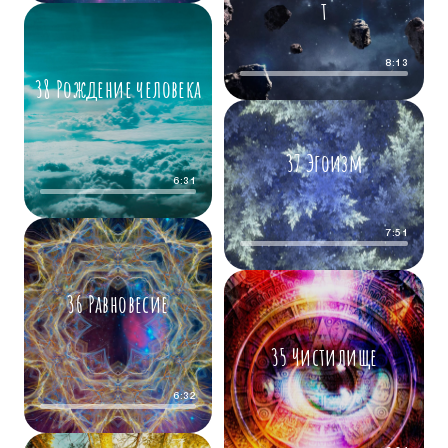
т
8:13
38 Рождение человека
37 Эгоизм
6:31
7:51
36 Равновесие
35 Чистилище
6:32