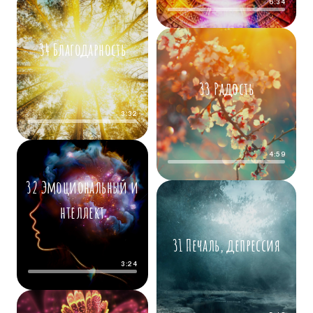
6:34
34 Благодарность
33 Радость
3:32
4:59
32 Эмоциональный и
нтеллект
31 Печаль, депрессия
3:24