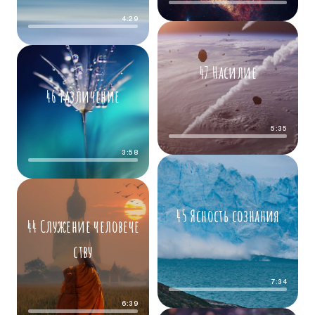
4:29
47 Насилие
46 Различение
5:35
3:58
45 Ясность сознания
44 Служение человече
ству
7:34
6:39