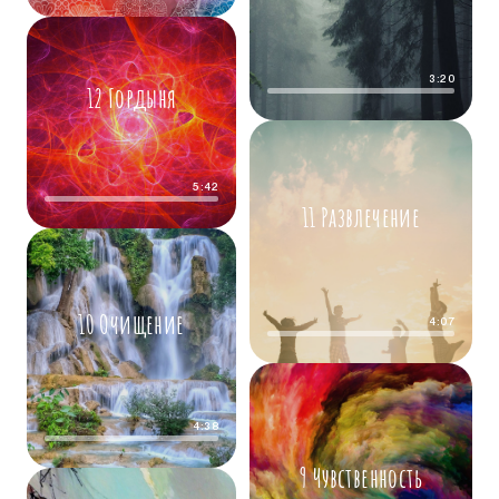
3:20
12 Гордыня
5:42
11 Развлечение
10 Очищение
4:07
4:38
9 Чувственность