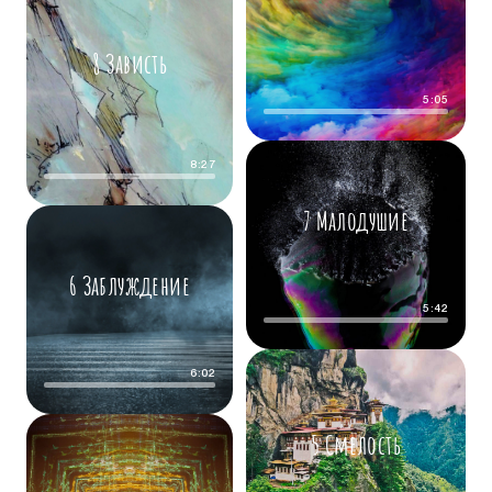
8 Зависть
5:05
8:27
7 Малодушие
6 Заблуждение
5:42
6:02
5 Смелость